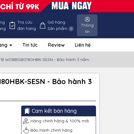
ống
Tra cứu
Giỏ hàng
Thông
àng
đơn hàng
Sản phẩm
0
tin
hàng
Tin tức
Review
Liên hệ
 18TB WDBBGB0180HBK-SESN - Bảo hành 3 năm
0180HBK-SESN - Bảo hành 3
Cam kết bán hàng
Hàng chính hãng & 100% mới
Bảo hành chính hãng