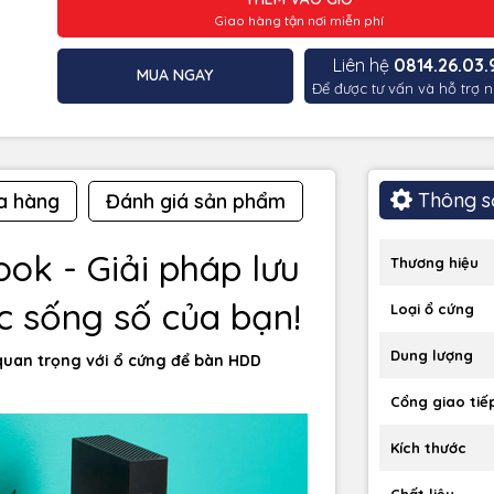
Giao hàng tận nơi miễn phí
Liên hệ
0814.26.03.
MUA NGAY
Để được tư vấn và hỗ trợ n
Thông s
a hàng
Đánh giá sản phẩm
ok - Giải pháp lưu
Thương hiệu
c sống số của bạn!
Loại ổ cứng
Dung lượng
 quan trọng với ổ cứng để bàn HDD
Cổng giao tiế
Kích thước
Chất liệu