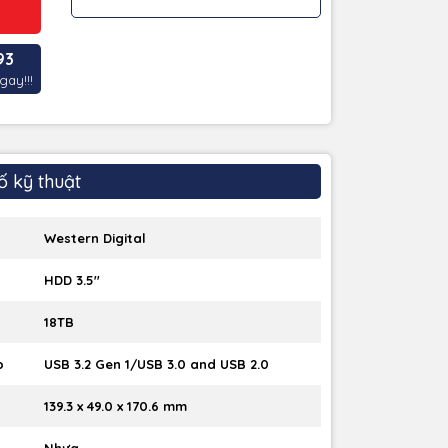
93
gay!!!
ố kỹ thuật
Western Digital
HDD 3.5''
18TB
p
USB 3.2 Gen 1/USB 3.0 and USB 2.0
139.3 x 49.0 x 170.6 mm
Nhựa