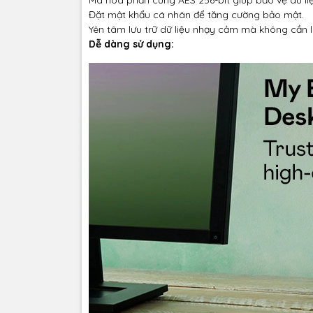
Đặt mật khẩu cá nhân để tăng cường bảo mật.
Yên tâm lưu trữ dữ liệu nhạy cảm mà không cần l
Dễ dàng sử dụng: