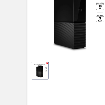
Thôn
Thương hi
Loại ổ cứ
Dung lượ
Cổng giao
Kích thướ
Chất liệu
Màu sắc
Bảo hành