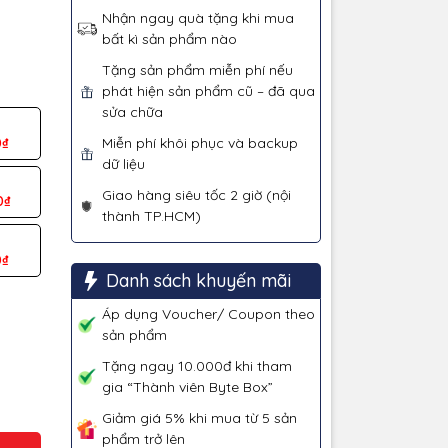
Nhận ngay quà tặng khi mua
bất kì sản phẩm nào
Tặng sản phẩm miễn phí nếu
phát hiện sản phẩm cũ – đã qua
sửa chữa
0₫
Miễn phí khôi phục và backup
dữ liệu
Giao hàng siêu tốc 2 giờ (nội
0₫
thành TP.HCM)
0₫
Danh sách khuyến mãi
Áp dụng Voucher/ Coupon theo
sản phẩm
Tặng ngay 10.000đ khi tham
gia “Thành viên Byte Box”
Giảm giá 5% khi mua từ 5 sản
phẩm trở lên