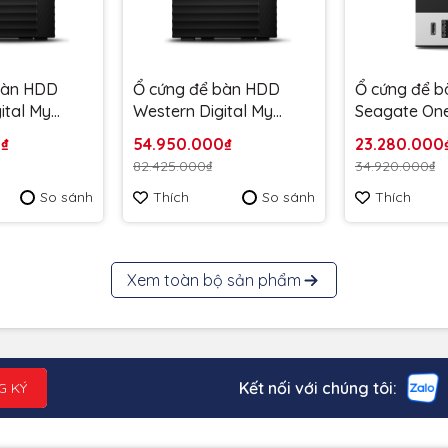
bàn HDD
Ổ cứng để bàn HDD
Ổ cứng để 
ital My
Western Digital My
Seagate On
.5" 44TB
Book Duo 3.5" 36TB
Desktop Hub
0₫
54.950.000₫
23.280.000
40JBK-SESN
WDBFBE0360JBK-SESN
USB 3.0 Typ
82.425.000₫
34.920.000₫
 3 năm
- Bảo hành 3 năm
160MB/s
So sánh
Thích
So sánh
Thích
STLC200004
hành 3 năm
Xem toàn bộ sản phẩm
Kết nối với chúng tôi:
G KÝ