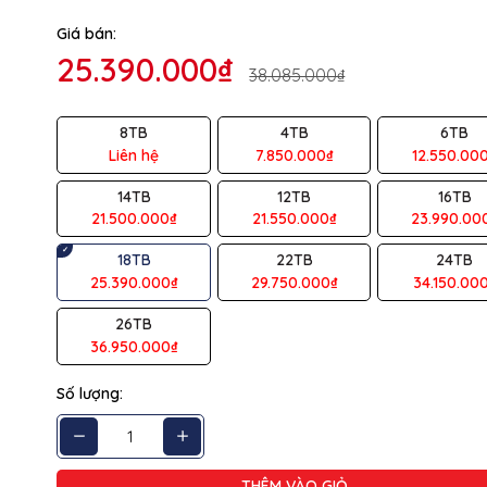
g số kỹ thuật
Giá bán:
25.390.000₫
ệu
Western Digital
38.085.000₫
ng
HDD 3.5''
8TB
4TB
6TB
Liên hệ
7.850.000₫
12.550.00
ng
18TB
14TB
12TB
16TB
 tiếp
USB 3.2 Gen 1/USB 3.0 and USB 2.0
21.500.000₫
21.550.000₫
23.990.00
c
139.3 x 49.0 x 170.6 mm
18TB
22TB
24TB
25.390.000₫
29.750.000₫
34.150.00
Nhựa
26TB
Đen
36.950.000₫
36 tháng
Số lượng:
THÊM VÀO GIỎ