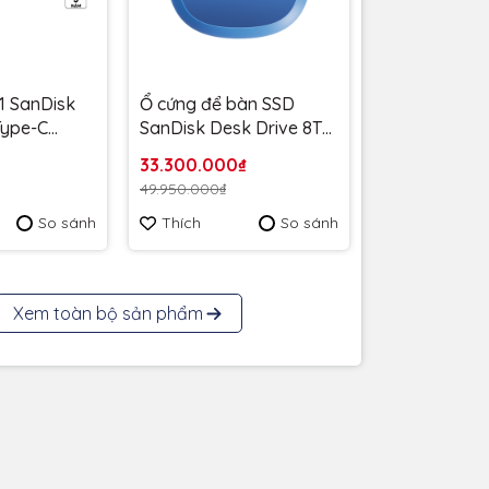
1 SanDisk
Ổ cứng để bàn SSD
 Type-C
SanDisk Desk Drive 8TB
MB/s
USB-A Type-C
33.300.000₫
6G-G46 -
1000MB/s SDSSDT40C-
49.950.000₫
 năm
8T00-A25 - Bảo Hành 3
So sánh
Thích
So sánh
năm
Xem toàn bộ sản phẩm