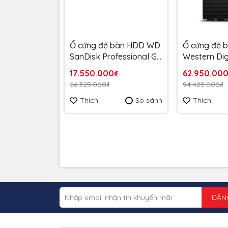
Ổ cứng để bàn HDD WD
Ổ cứng để 
SanDisk Professional G-
Western Dig
DRIVE 3.2"12TB
Book Duo 3
17.550.000₫
62.950.00
SDPHF1A-012T-SBAAD -
WDBFBE04
26.325.000₫
94.425.000₫
Bảo hành 3 năm
- Bảo hành
Thích
So sánh
Thích
ĐĂN