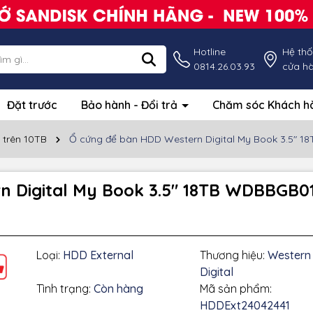
Hotline
Hệ th
0814.26.03.93
cửa h
Đặt trước
Bảo hành - Đổi trả
Chăm sóc Khách 
 trên 10TB
Ổ cứng để bàn HDD Western Digital My Book 3.5"
rn Digital My Book 3.5" 18TB WDBBGB
Loại:
HDD External
Thương hiệu:
Western
Digital
Tình trạng:
Còn hàng
Mã sản phẩm:
HDDExt24042441