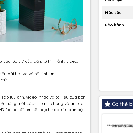
Màu sắc
Bảo hành
 cầu lưu trữ của bạn, từ hình ảnh, video,
iệu bài hát và vô số hình ảnh.
trữ!
 lưu ảnh, video, nhạc và tài liệu của bạn.
 hệ thống một cách nhanh chóng và an toàn.
Có thể b
 Edition để lên kế hoạch sao lưu toàn bộ
u của bạn an toàn khỏi truy cập trái phép.