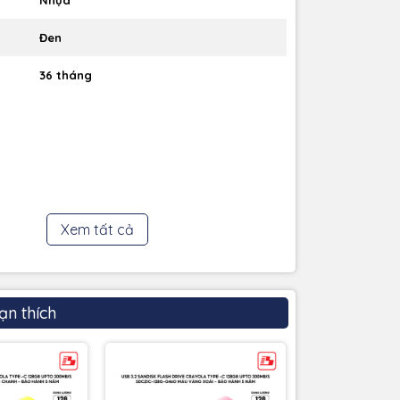
Đen
36 tháng
Xem tất cả
ạn thích