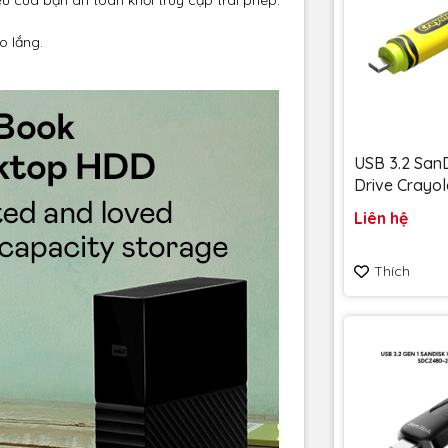
o lắng.
USB 3.2 SanD
Drive Crayol
128GB upto
Liên hệ
SDCZIC-128
vàng chanh - Bảo hành
Thích
5 năm