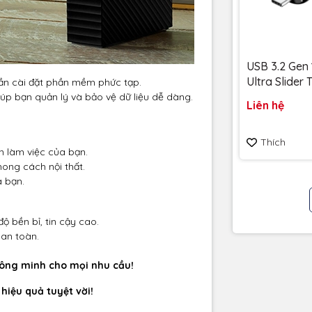
USB 3.2 Gen 
Ultra Slider
cần cài đặt phần mềm phức tạp.
256GB 400
 bạn quản lý và bảo vệ dữ liệu dễ dàng.
Liên hệ
SDCZ480-25
Bảo hành 5
Thích
n làm việc của bạn.
hong cách nội thất.
a bạn.
ộ bền bỉ, tin cậy cao.
 an toàn.
thông minh cho mọi nhu cầu!
 hiệu quả tuyệt vời!