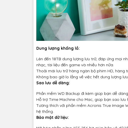
Dung lượng khổng lồ:
Lên đến 18TB dung lượng lưu trữ, đáp ứng mọi nhu
nhạc, tài liệu đến game và nhiều hơn nữa.
Thoải mái lưu trữ hàng ngàn bộ phim HD, hàng tr
Không bao giờ lo lắng về việc hết dung lượng lưu 
Sao lưu dễ dàng:
Phần mềm WD Backup đi kèm giúp bạn dễ dàng sao
Hỗ trợ Time Machine cho Mac, giúp bạn sao lưu
Tương thích với phần mềm Acronis True Image WD
hệ thống.
Bảo mật dữ liệu:
Mã hóa phần cứng AES 256-bit giúp bảo vệ dữ liệ