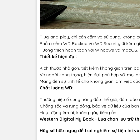
Plug-and-play, chỉ cần cắm và sử dụng, không 
Phần mềm WD Backup và WD Security đi kèm giúp
Tương thích hoàn toàn với Windows và macOS.
Thiết kế hiện đại:
Kích thước nhỏ gọn, tiết kiệm không gian trên bà
Vỏ ngoài sang trọng, hiện đại, phù hợp với mọi p
Mang đến sự tinh tế cho không gian làm việc củ
Chất lượng WD:
Thương hiệu ổ cứng hàng đầu thế giới, đảm bảo đ
Chống sốc và rung động, bảo vệ dữ liệu của bạn
Hoạt động êm ái, không gây tiếng ồn.
Western Digital My Book - Lựa chọn lưu trữ 
Hãy sở hữu ngay để trải nghiệm sự tiện lợi và