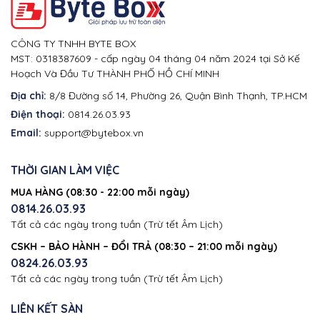
CÔNG TY TNHH BYTE BOX
MST: 0318387609 - cấp ngày 04 tháng 04 năm 2024 tại Sở Kế
Hoạch Và Đầu Tư THÀNH PHỐ HỒ CHÍ MINH
Địa chỉ:
8/8 Đường số 14, Phường 26, Quận Bình Thạnh, TP.HCM
Điện thoại:
0814.26.03.93
Email:
support@bytebox.vn
THỜI GIAN LÀM VIỆC
MUA HÀNG (08:30 - 22:00 mỗi ngày)
0814.26.03.93
Tất cả các ngày trong tuần (Trừ tết Âm Lịch)
CSKH – BẢO HÀNH – ĐỔI TRẢ (08:30 – 21:00 mỗi ngày)
0824.26.03.93
Tất cả các ngày trong tuần (Trừ tết Âm Lịch)
LIÊN KẾT SÀN