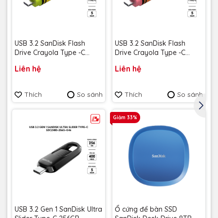
USB 3.2 SanDisk Flash
USB 3.2 SanDisk Flash
Drive Crayola Type -C
Drive Crayola Type -C
128GB upto 300MB/s
128GB upto 300MB/s
Liên hệ
Liên hệ
SDCZIC-128G-G46L màu
SDCZIC-128G-G46O màu
vàng chanh - Bảo hành 5
vàng xoài - Bảo hành 5
năm
năm
Thích
So sánh
Thích
So sánh
Giảm 33%
USB 3.2 Gen 1 SanDisk Ultra
Ổ cứng để bàn SSD