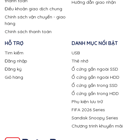
thanh toán
Hướng dẫn giao nhận
Điều khoản giao dịch chung
Chính sách vận chuyển - giao
hàng
Chính sách thanh toán
HỖ TRỢ
DANH MỤC NỔI BẬT
Tìm kiếm
USB
Đăng nhập
Thẻ nhớ
Đăng ký
Ổ cứng gắn ngoài SSD
Giỏ hàng
Ổ cứng gắn ngoài HDD
Ổ cứng gắn trong SSD
Ổ cứng gắn trong HDD
Phụ kiện lưu trữ
FIFA 2026 Series
Sandisk Snoopy Series
Chương trình khuyến mãi