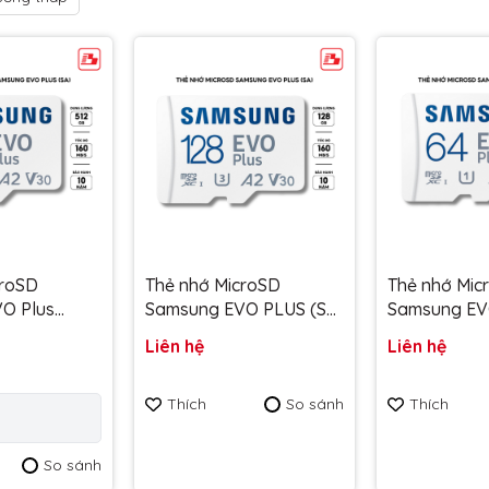
croSD
Thẻ nhớ MicroSD
Thẻ nhớ Mic
O Plus
Samsung EVO PLUS (SA)
Samsung EV
 160MB/s
128GB UHS-I 160MB/s
(KA) 64GB Cl
Liên hệ
Liên hệ
A/APC - Bảo
MB-MC128SA/APC - Bảo
130MB/s MB
m
hành 10 năm
MC64KA/APC
Thích
So sánh
Thích
hành 10 năm
So sánh