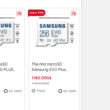
Giảm 35%
roSD
Thẻ nhớ microSD
O PLUS
Samsung EVO Plus
ass 10 U1
256GB upto 160MB/s
1.140.000₫
-
MB-MC256SA/APC -
1.750.000₫
 - Bảo
Bảo hành 10 năm
So sánh
Thích
So sánh