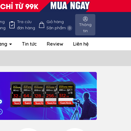
ống
Tra cứu
Giỏ hàng
Thông
àng
đơn hàng
Sản phẩm
0
tin
hàng
Tin tức
Review
Liên hệ