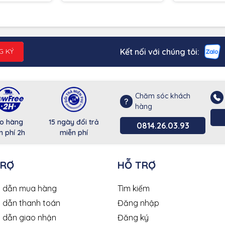
Kết nối với chúng tôi:
G KÝ
Chăm sóc khách
hàng
o hàng
15 ngày đổi trả
0814.26.03.93
n phí 2h
miễn phí
TRỢ
HỖ TRỢ
 dẫn mua hàng
Tìm kiếm
 dẫn thanh toán
Đăng nhập
 dẫn giao nhận
Đăng ký