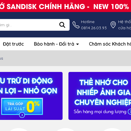
Hotline
Hệ th
0814.26.03.93
cửa h
Đặt trước
Bảo hành - Đổi trả
Chăm sóc Khách 
us