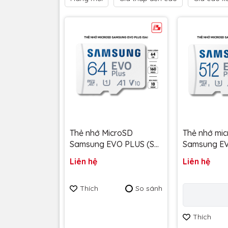
Thẻ nhớ MicroSD
Thẻ nhớ mi
Samsung EVO PLUS (SA)
Samsung EV
64GB Class 10 U1
512GB upto
Liên hệ
Liên hệ
160MB/s MB-
MB-MC512S
MC64SA/APC - Bảo
hành 10 nă
Thích
So sánh
hành 10 năm
Thích