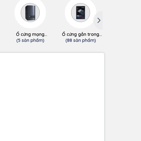
Ổ cứng mạng
Ổ cứng gắn trong
Ổ cứng gắn t
(NAS/Cloud)
SSD
HDD
(5 sản phẩm)
(88 sản phẩm)
(0 sản phẩ