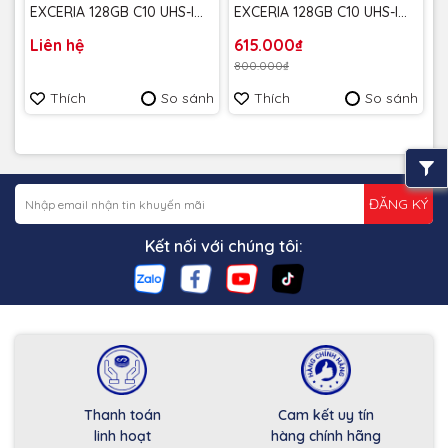
EXCERIA 128GB C10 UHS-I
EXCERIA 128GB C10 UHS-I
U3 V30 A2 upto 160MB/s
U3 V30 A1 upto 100MB/s
Liên hệ
615.000₫
LMEX3L128GG4 - Bảo hành
LMEX2L128GG4 - Bảo hành
800.000₫
5 năm
5 năm
Thích
So sánh
Thích
So sánh
ĐĂNG KÝ
Kết nối với chúng tôi:
Thanh toán
Cam kết uy tín
linh hoạt
hàng chính hãng