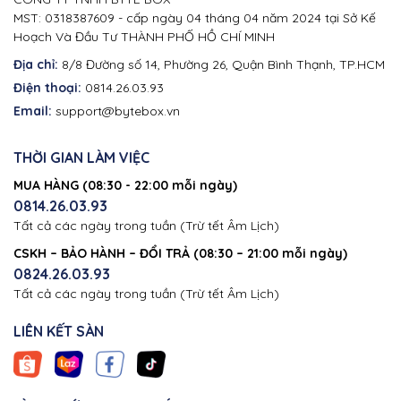
MST: 0318387609 - cấp ngày 04 tháng 04 năm 2024 tại Sở Kế
Hoạch Và Đầu Tư THÀNH PHỐ HỒ CHÍ MINH
Địa chỉ:
8/8 Đường số 14, Phường 26, Quận Bình Thạnh, TP.HCM
Điện thoại:
0814.26.03.93
Email:
support@bytebox.vn
THỜI GIAN LÀM VIỆC
MUA HÀNG (08:30 - 22:00 mỗi ngày)
0814.26.03.93
Tất cả các ngày trong tuần (Trừ tết Âm Lịch)
CSKH – BẢO HÀNH – ĐỔI TRẢ (08:30 – 21:00 mỗi ngày)
0824.26.03.93
Tất cả các ngày trong tuần (Trừ tết Âm Lịch)
LIÊN KẾT SÀN