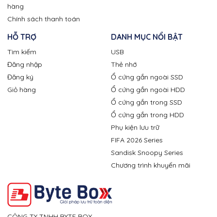
hàng
Chính sách thanh toán
HỖ TRỢ
DANH MỤC NỔI BẬT
Tìm kiếm
USB
Đăng nhập
Thẻ nhớ
Đăng ký
Ổ cứng gắn ngoài SSD
Giỏ hàng
Ổ cứng gắn ngoài HDD
Ổ cứng gắn trong SSD
Ổ cứng gắn trong HDD
Phụ kiện lưu trữ
FIFA 2026 Series
Sandisk Snoopy Series
Chương trình khuyến mãi
CÔNG TY TNHH BYTE BOX