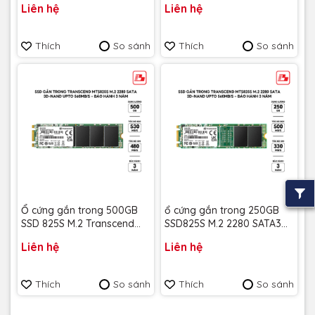
Liên hệ
Liên hệ
năm
560/500MB/s) - Bảo hành
3 năm
Thích
So sánh
Thích
So sánh
Ổ cứng gắn trong 500GB
ổ cứng gắn trong 250GB
SSD 825S M.2 Transcend
SSD825S M.2 2280 SATA3
TS500GMTS825S - Bảo
Transcend (Seq R/W:
Liên hệ
Liên hệ
hành 3 năm
500/330MB/s) - Bảo hành
3 năm
Thích
So sánh
Thích
So sánh