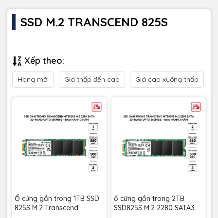
SSD M.2 TRANSCEND 825S
Xếp theo:
Hàng mới
Giá thấp đến cao
Giá cao xuống thấp
Ổ cứng gắn trong 1TB SSD
ổ cứng gắn trong 2TB
825S M.2 Transcend
SSD825S M.2 2280 SATA3
TS1TMTS825S - Bảo hành 3
Transcend (Seq R/W: