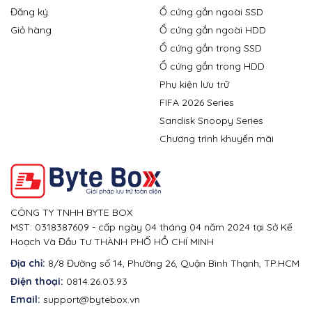
Đăng ký
Ổ cứng gắn ngoài SSD
Giỏ hàng
Ổ cứng gắn ngoài HDD
Ổ cứng gắn trong SSD
Ổ cứng gắn trong HDD
Phụ kiện lưu trữ
FIFA 2026 Series
Sandisk Snoopy Series
Chương trình khuyến mãi
CÔNG TY TNHH BYTE BOX
MST: 0318387609 - cấp ngày 04 tháng 04 năm 2024 tại Sở Kế
Hoạch Và Đầu Tư THÀNH PHỐ HỒ CHÍ MINH
Địa chỉ:
8/8 Đường số 14, Phường 26, Quận Bình Thạnh, TP.HCM
Điện thoại:
0814.26.03.93
Email:
support@bytebox.vn