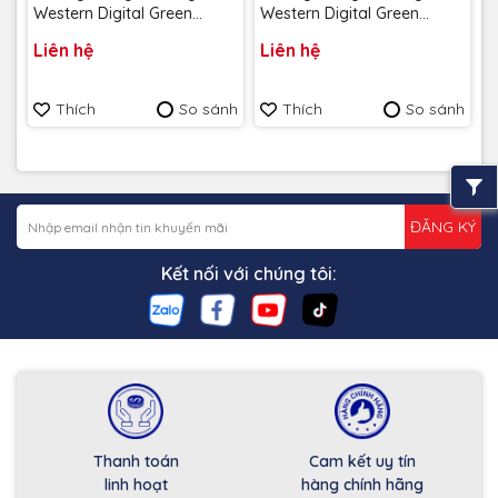
Western Digital Green
Western Digital Green
SN350 PCIe Gen 3 x 4 NVMe
SN350 PCIe Gen 3 x 4 NVMe
Liên hệ
Liên hệ
1TB upto 3200MB/s
500GB upto 2400MB/s
WDS100T3G0C-00AZL0 -
WDS500G2G0C-00CDH0 -
Bảo hành 3 năm
Bảo hành 3 năm
Thích
So sánh
Thích
So sánh
ĐĂNG KÝ
Kết nối với chúng tôi:
Thanh toán
Cam kết uy tín
linh hoạt
hàng chính hãng