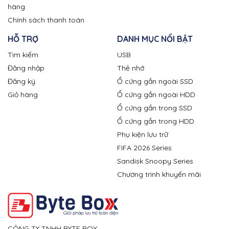
hàng
Chính sách thanh toán
HỖ TRỢ
DANH MỤC NỔI BẬT
Tìm kiếm
USB
Đăng nhập
Thẻ nhớ
Đăng ký
Ổ cứng gắn ngoài SSD
Giỏ hàng
Ổ cứng gắn ngoài HDD
Ổ cứng gắn trong SSD
Ổ cứng gắn trong HDD
Phụ kiện lưu trữ
FIFA 2026 Series
Sandisk Snoopy Series
Chương trình khuyến mãi
CÔNG TY TNHH BYTE BOX