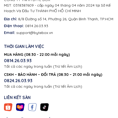
MST: 0318387609 - cấp ngày 04 tháng 04 năm 2024 tại Sở Kế
Hoạch Và Đầu Tư THÀNH PHỐ HỒ CHÍ MINH
Địa chỉ:
8/8 Đường số 14, Phường 26, Quận Bình Thạnh, TP.HCM
Điện thoại:
0814.26.03.93
Email:
support@bytebox.vn
THỜI GIAN LÀM VIỆC
MUA HÀNG (08:30 - 22:00 mỗi ngày)
0814.26.03.93
Tất cả các ngày trong tuần (Trừ tết Âm Lịch)
CSKH – BẢO HÀNH – ĐỔI TRẢ (08:30 – 21:00 mỗi ngày)
0824.26.03.93
Tất cả các ngày trong tuần (Trừ tết Âm Lịch)
LIÊN KẾT SÀN