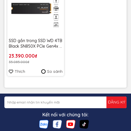
SSD gắn trong SSD WD 4TB
Black SN850X PCle Gen4x 4
NVMe M.2 WDS400T2X0E -
23.390.000₫
Bảo Hành 5 năm
35.085.000₫
Thích
So sánh
ĐĂNG KÝ
Kết nối với chúng tôi: