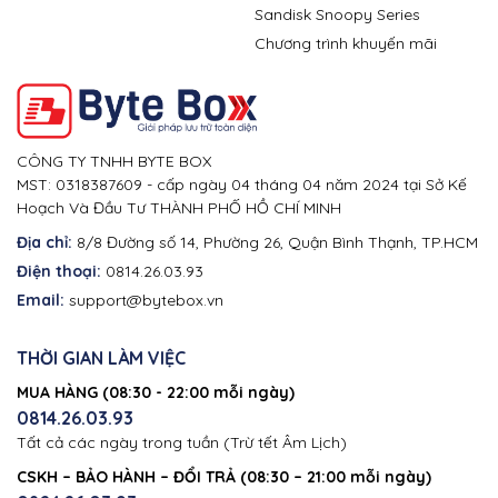
Sandisk Snoopy Series
Chương trình khuyến mãi
CÔNG TY TNHH BYTE BOX
MST: 0318387609 - cấp ngày 04 tháng 04 năm 2024 tại Sở Kế
Hoạch Và Đầu Tư THÀNH PHỐ HỒ CHÍ MINH
Địa chỉ:
8/8 Đường số 14, Phường 26, Quận Bình Thạnh, TP.HCM
Điện thoại:
0814.26.03.93
Email:
support@bytebox.vn
THỜI GIAN LÀM VIỆC
MUA HÀNG (08:30 - 22:00 mỗi ngày)
0814.26.03.93
Tất cả các ngày trong tuần (Trừ tết Âm Lịch)
CSKH – BẢO HÀNH – ĐỔI TRẢ (08:30 – 21:00 mỗi ngày)