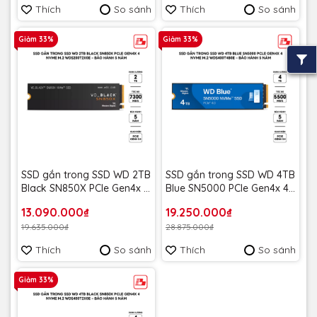
Thích
So sánh
Thích
So sánh
Giảm 33%
Giảm 33%
SSD gắn trong SSD WD 2TB
SSD gắn trong SSD WD 4TB
Black SN850X PCle Gen4x 4
Blue SN5000 PCle Gen4x 4
NVMe M.2 WDS200T2X0E -
NVMe M.2 WDS400T4B0E -
13.090.000₫
19.250.000₫
Bảo Hành 5 năm
Bảo Hành 5 năm
19.635.000₫
28.875.000₫
Thích
So sánh
Thích
So sánh
Giảm 33%