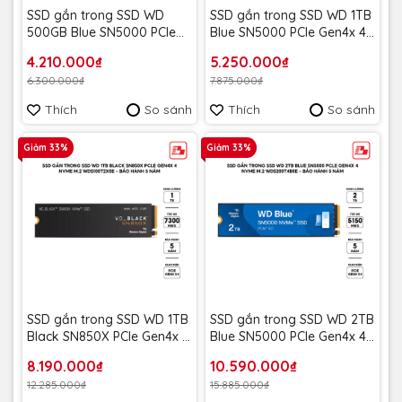
SSD gắn trong SSD WD
SSD gắn trong SSD WD 1TB
500GB Blue SN5000 PCle
Blue SN5000 PCle Gen4x 4
Gen4x 4 NVMe
NVMe M.2 WDS100T4B0E -
4.210.000₫
5.250.000₫
M.2WDS500G4B0E-00CNZ0
Bảo Hành 5 năm
6.300.000₫
7.875.000₫
- Bảo Hành 5 năm
Thích
So sánh
Thích
So sánh
Giảm 33%
Giảm 33%
SSD gắn trong SSD WD 1TB
SSD gắn trong SSD WD 2TB
Black SN850X PCle Gen4x 4
Blue SN5000 PCle Gen4x 4
NVMe M.2 WDS100T2X0E -
NVMe M.2 WDS200T4B0E -
8.190.000₫
10.590.000₫
Bảo Hành 5 năm
Bảo Hành 5 năm
12.285.000₫
15.885.000₫