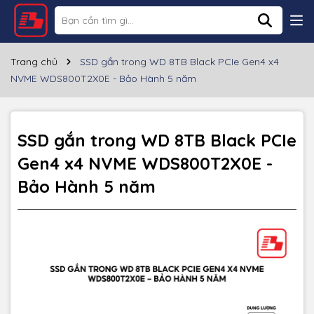
Thông số kỹ thuật
Thương hiệu
Western Digital
Trang chủ
SSD gắn trong WD 8TB Black PCIe Gen4 x4
NVME WDS800T2X0E - Bảo Hành 5 năm
8TB
Dung lượng
Kích thước
80.01mm x 22.1mm x 3.81mm
SSD gắn trong WD 8TB Black PCIe
Trọng lượng
Gen4 x4 NVME WDS800T2X0E -
8.6g
Bảo Hành 5 năm
Giao diện
PCIe Gen4 x4
Bảo hành
5 năm