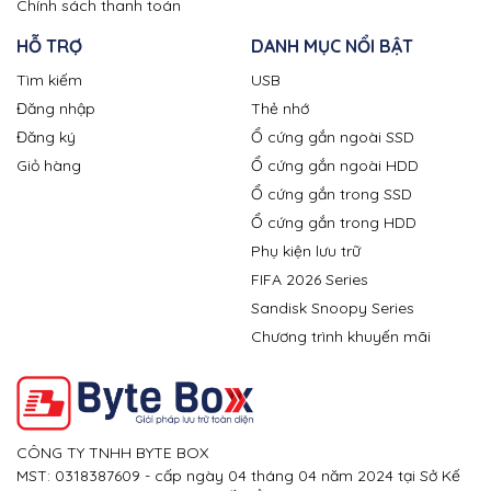
Chính sách thanh toán
HỖ TRỢ
DANH MỤC NỔI BẬT
Tìm kiếm
USB
Đăng nhập
Thẻ nhớ
Đăng ký
Ổ cứng gắn ngoài SSD
Giỏ hàng
Ổ cứng gắn ngoài HDD
Ổ cứng gắn trong SSD
Ổ cứng gắn trong HDD
Phụ kiện lưu trữ
FIFA 2026 Series
Sandisk Snoopy Series
Chương trình khuyến mãi
CÔNG TY TNHH BYTE BOX
MST: 0318387609 - cấp ngày 04 tháng 04 năm 2024 tại Sở Kế