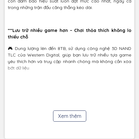
còn đảm bảo hiệu suất luôn đạt mức cao nhất, ngay cả
trong những trận đấu căng thẳng kéo dài.
***Lưu trữ nhiều game hơn – Chơi thỏa thích không lo
thiếu chỗ
🎮 Dung lượng lên đến 8TB, sử dụng công nghệ 3D NAND
TLC của Western Digital, giúp bạn lưu trữ nhiều tựa game
yêu thích hơn và truy cập nhanh chóng mà không cần xóa
bớt dữ liệu.
***Tùy chỉnh và tối ưu với WD_BLACK Dashboard
🖥️ WD_BLACK Dashboard (chỉ dành cho Windows®) giúp
bạn:
Xem thêm
✅ Theo dõi tình trạng ổ cứng
✅ Tùy chỉnh đèn RGB theo phong cách riêng