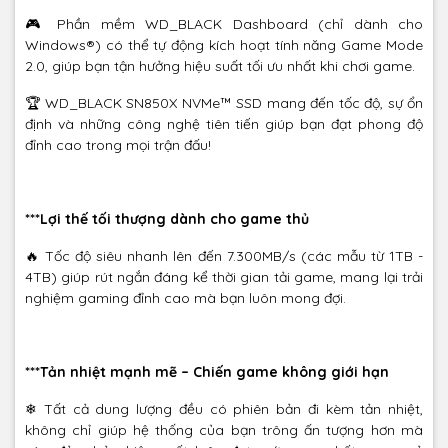
🎮 Phần mềm WD_BLACK Dashboard (chỉ dành cho
Windows®) có thể tự động kích hoạt tính năng Game Mode
2.0, giúp bạn tận hưởng hiệu suất tối ưu nhất khi chơi game.
🏆 WD_BLACK SN850X NVMe™ SSD mang đến tốc độ, sự ổn
định và những công nghệ tiên tiến giúp bạn đạt phong độ
đỉnh cao trong mọi trận đấu!
***Lợi thế tối thượng dành cho game thủ
🔥 Tốc độ siêu nhanh lên đến 7.300MB/s (các mẫu từ 1TB -
4TB) giúp rút ngắn đáng kể thời gian tải game, mang lại trải
nghiệm gaming đỉnh cao mà bạn luôn mong đợi.
***Tản nhiệt mạnh mẽ – Chiến game không giới hạn
❄ Tất cả dung lượng đều có phiên bản đi kèm tản nhiệt,
không chỉ giúp hệ thống của bạn trông ấn tượng hơn mà