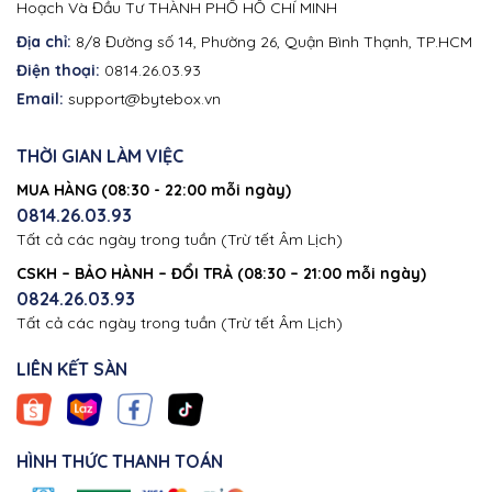
Hoạch Và Đầu Tư THÀNH PHỐ HỒ CHÍ MINH
Địa chỉ:
8/8 Đường số 14, Phường 26, Quận Bình Thạnh, TP.HCM
Điện thoại:
0814.26.03.93
Email:
support@bytebox.vn
THỜI GIAN LÀM VIỆC
MUA HÀNG (08:30 - 22:00 mỗi ngày)
0814.26.03.93
Tất cả các ngày trong tuần (Trừ tết Âm Lịch)
CSKH – BẢO HÀNH – ĐỔI TRẢ (08:30 – 21:00 mỗi ngày)
0824.26.03.93
Tất cả các ngày trong tuần (Trừ tết Âm Lịch)
LIÊN KẾT SÀN
HÌNH THỨC THANH TOÁN