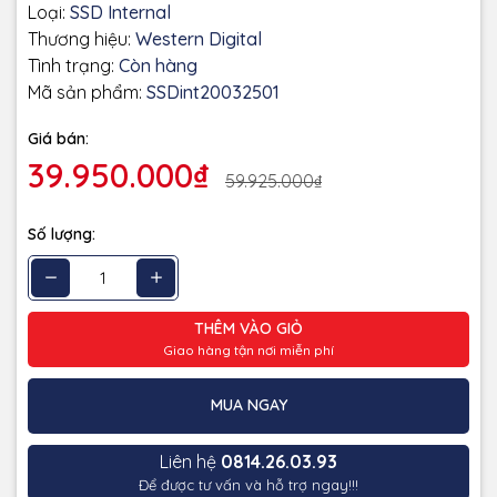
Loại:
SSD Internal
Thương hiệu:
Western Digital
Tình trạng:
Còn hàng
Mã sản phẩm:
SSDint20032501
Giá bán:
39.950.000₫
59.925.000₫
Số lượng:
THÊM VÀO GIỎ
Giao hàng tận nơi miễn phí
MUA NGAY
Liên hệ
0814.26.03.93
Để được tư vấn và hỗ trợ ngay!!!