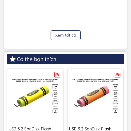
ưu tốc độ tải game, giảm thời gian chờ đợi, đưa bạn vào trận
chiến nhanh hơn bao giờ hết!
💥 WD_BLACK SN850X NVMe™ SSD – Đỉnh cao hiệu suất,
Xem tất cả
sẵn sàng để bạn chinh phục mọi thử thách! 🚀🎮🔥
Có thể bạn thích
USB 3.2 SanDisk Flash
USB 3.2 SanDisk Flash