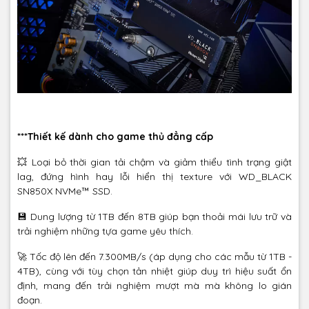
***Thiết kế dành cho game thủ đẳng cấp
💥 Loại bỏ thời gian tải chậm và giảm thiểu tình trạng giật
lag, đứng hình hay lỗi hiển thị texture với WD_BLACK
SN850X NVMe™ SSD.
💾 Dung lượng từ 1TB đến 8TB giúp bạn thoải mái lưu trữ và
trải nghiệm những tựa game yêu thích.
🚀 Tốc độ lên đến 7.300MB/s (áp dụng cho các mẫu từ 1TB -
4TB), cùng với tùy chọn tản nhiệt giúp duy trì hiệu suất ổn
định, mang đến trải nghiệm mượt mà mà không lo gián
đoạn.