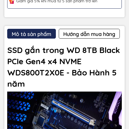
Giảm giá 5% khi mua từ 5 sản phẩm trở lên
Mô tả sản phẩm
Hướng dẫn mua hàng
SSD gắn trong WD 8TB Black
PCIe Gen4 x4 NVME
WDS800T2X0E - Bảo Hành 5
năm