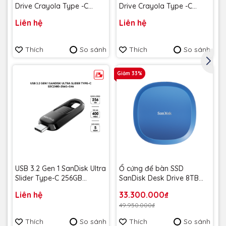
Drive Crayola Type -C
Drive Crayola Type -C
128GB upto 300MB/s
128GB upto 300MB/s
Liên hệ
Liên hệ
SDCZIC-128G-G46L màu
SDCZIC-128G-G46O màu
vàng chanh - Bảo hành 5
vàng xoài - Bảo hành 5
năm
năm
Thích
So sánh
Thích
So sánh
Giảm 33%
USB 3.2 Gen 1 SanDisk Ultra
Ổ cứng để bàn SSD
Slider Type-C 256GB
SanDisk Desk Drive 8TB
400MB/s SDCZ480-256G-
USB-A Type-C 1000MB/s
Liên hệ
33.300.000₫
G46 - Bảo hành 5 năm
SDSSDT40C-8T00-A25 -
49.950.000₫
Bảo Hành 3 năm
Thích
So sánh
Thích
So sánh