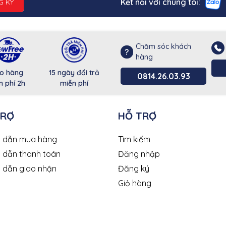
Kết nối với chúng tôi:
G KÝ
Chăm sóc khách
hàng
o hàng
15 ngày đổi trả
0814.26.03.93
n phí 2h
miễn phí
TRỢ
HỖ TRỢ
 dẫn mua hàng
Tìm kiếm
 dẫn thanh toán
Đăng nhập
 dẫn giao nhận
Đăng ký
Giỏ hàng