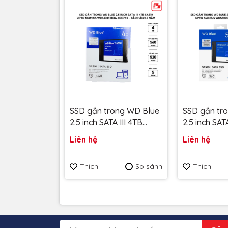
SSD gắn trong WD Blue
SSD gắn tr
2.5 inch SATA III 4TB
2.5 inch SAT
SA510 upto 560MB/s
SA510 upto
Liên hệ
Liên hệ
WDS400T3B0A-00C7K0
WDS500G3B
- Bảo Hành 5 năm
Hành 5 năm
Thích
So sánh
Thích