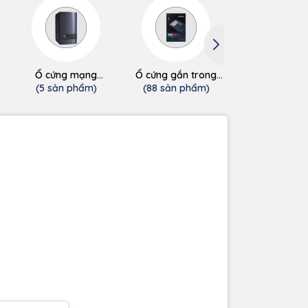
Ổ cứng mạng
Ổ cứng gắn trong
Ổ cứng gắn t
(NAS/Cloud)
SSD
HDD
(5 sản phẩm)
(88 sản phẩm)
(0 sản phẩ