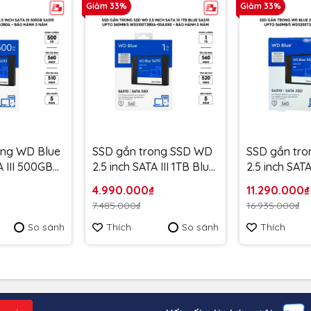
Giảm 33%
Giảm 33%
ong WD Blue
SSD gắn trong SSD WD
SSD gắn tro
A III 500GB
2.5 inch SATA III 1TB Blue
2.5 inch SATA
 560MB/s
SA510 upto 560MB/s
SA510 upto
4.990.000₫
11.290.000₫
0A - Bảo
WDS100T3B0A-00AXR0
WDS200T3B
7.485.000₫
16.935.000₫
- Bảo Hành 5 năm
Hành 5 năm
So sánh
Thích
So sánh
Thích