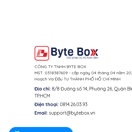
CÔNG TY TNHH BYTE BOX
MST: 0318387609 - cấp ngày 04 tháng 04 năm 202
Hoạch Và Đầu Tư THÀNH PHỐ HỒ CHÍ MINH
Địa chỉ:
8/8 Đường số 14, Phường 26, Quận Bì
TP.HCM
Điện thoại:
0814.26.03.93
Email:
support@bytebox.vn