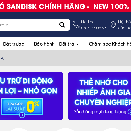
Hotline
Hệ th
0814.26.03.93
cửa h
Đặt trước
Bảo hành - Đổi trả
Chăm sóc Khách 
 III