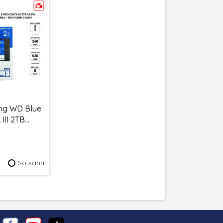
ng WD Blue
 III 2TB
 560MB/s
0A - Bảo
So sánh