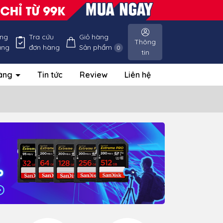
ống
Tra cứu
Giỏ hàng
Thông
àng
đơn hàng
Sản phẩm
0
tin
hàng
Tin tức
Review
Liên hệ