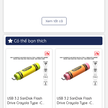
Không bảo hành
Bảo hành
Xem tất cả
Có thể bạn thích
USB 3.2 SanDisk Flash
USB 3.2 SanDisk Flash
Drive Crayola Type -C
Drive Crayola Type -C
128GB upto 300MB/s
128GB upto 300MB/s