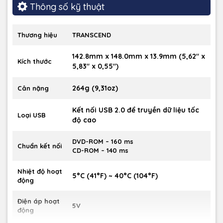
Thông số kỹ thuật
Thương hiệu
TRANSCEND
- Siêu mỏng, thiết kế kiểu dáng đẹp với các cạnh tròn – chỉ
dày 13.9 mm
142.8mm x 148.0mm x 13.9mm (5,62″ x
Kích thước
5,83″ x 0,55″)
- Tương thích với CD-R / RW, DVD ± R, DVD ± RW, DVD ± R
DL, M-DISC, DVD-RAM phương tiện truyền thông
264g (9,31oz)
Cân nặng
- Kết nối USB 2.0 để truyền dữ liệu tốc độ cao
Kết nối USB 2.0 để truyền dữ liệu tốc
Loại USB
- Đọc và ghi đĩa lớp kép
độ cao
- USB powered – Không cần bộ chuyển đổi điện bên ngoài
DVD-ROM – 160 ms
Chuẩn kết nối
CD-ROM – 140 ms
- Chân đế cao su chống trượt
Nhiệt độ hoạt
- Đi kèm phần mềm ghi media tải về miễn phí CyberLink
5°C (41°F) ~ 40°C (104°F)
động
Media Suite 10 ( Power2Go và MediaShow )
Điện áp hoạt
5V
động