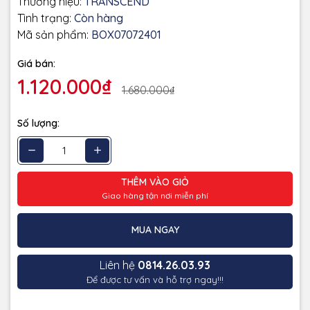
Thương hiệu:
TRANSCEND
Tình trạng:
Còn hàng
Mã sản phẩm:
BOX07072401
Giá bán:
1.120.000₫
1.680.000₫
Số lượng:
THÊM VÀO GIỎ
Giao hàng tận nơi miễn phí
MUA NGAY
Liên hệ
0814.26.03.93
Để được tư vấn và hỗ trợ ngay!!!