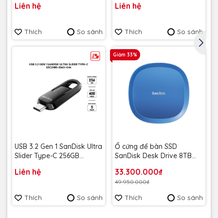
Liên hệ
Liên hệ
SDCZIC-128G-G46L màu
SDCZIC-128G-G46O màu
vàng chanh - Bảo hành 5
vàng xoài - Bảo hành 5
năm
năm
Thích
So sánh
Thích
So sánh
Giảm 33%
USB 3.2 Gen 1 SanDisk Ultra
Ổ cứng để bàn SSD
Slider Type-C 256GB
SanDisk Desk Drive 8TB
400MB/s SDCZ480-256G-
USB-A Type-C 1000MB/s
Liên hệ
33.300.000₫
G46 - Bảo hành 5 năm
SDSSDT40C-8T00-A25 -
49.950.000₫
Bảo Hành 3 năm
Thích
So sánh
Thích
So sánh