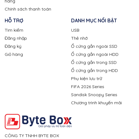
hàng
Chính sách thanh toán
HỖ TRỢ
DANH MỤC NỔI BẬT
Tìm kiếm
USB
Đăng nhập
Thẻ nhớ
Đăng ký
Ổ cứng gắn ngoài SSD
Giỏ hàng
Ổ cứng gắn ngoài HDD
Ổ cứng gắn trong SSD
Ổ cứng gắn trong HDD
Phụ kiện lưu trữ
FIFA 2026 Series
Sandisk Snoopy Series
Chương trình khuyến mãi
CÔNG TY TNHH BYTE BOX