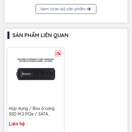
Xem toàn bộ sản phẩm
SẢN PHẨM LIÊN QUAN
Hộp đựng / Box ổ cứng
SSD M.2 PCIe / SATA
Transcend TS-CM10G (đen)
Liên hệ
- Bảo hành 2 năm