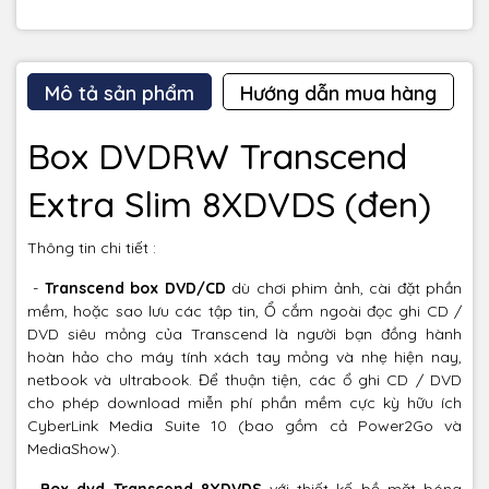
Mô tả sản phẩm
Hướng dẫn mua hàng
Box DVDRW Transcend
Extra Slim 8XDVDS (đen)
Thông tin chi tiết :
-
Transcend box DVD/CD
dù chơi phim ảnh, cài đặt phần
mềm, hoặc sao lưu các tập tin, Ổ cắm ngoài đọc ghi CD /
DVD siêu mỏng của Transcend là người bạn đồng hành
hoàn hảo cho máy tính xách tay mỏng và nhẹ hiện nay,
netbook và ultrabook. Để thuận tiện, các ổ ghi CD / DVD
cho phép download miễn phí phần mềm cực kỳ hữu ích
CyberLink Media Suite 10 (bao gồm cả Power2Go và
MediaShow).
-
Box dvd
Transcend 8XDVDS
với thiết kế bề mặt bóng