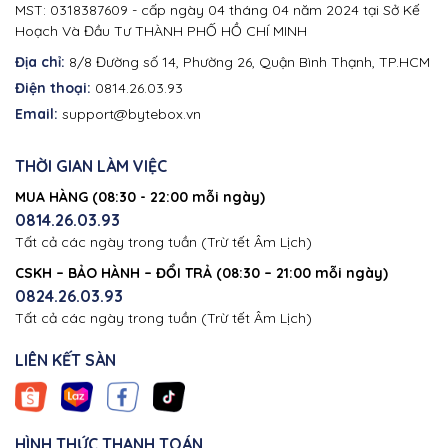
MST: 0318387609 - cấp ngày 04 tháng 04 năm 2024 tại Sở Kế
Hoạch Và Đầu Tư THÀNH PHỐ HỒ CHÍ MINH
Địa chỉ:
8/8 Đường số 14, Phường 26, Quận Bình Thạnh, TP.HCM
Điện thoại:
0814.26.03.93
Email:
support@bytebox.vn
THỜI GIAN LÀM VIỆC
MUA HÀNG (08:30 - 22:00 mỗi ngày)
0814.26.03.93
Tất cả các ngày trong tuần (Trừ tết Âm Lịch)
CSKH – BẢO HÀNH – ĐỔI TRẢ (08:30 – 21:00 mỗi ngày)
0824.26.03.93
Tất cả các ngày trong tuần (Trừ tết Âm Lịch)
LIÊN KẾT SÀN
HÌNH THỨC THANH TOÁN