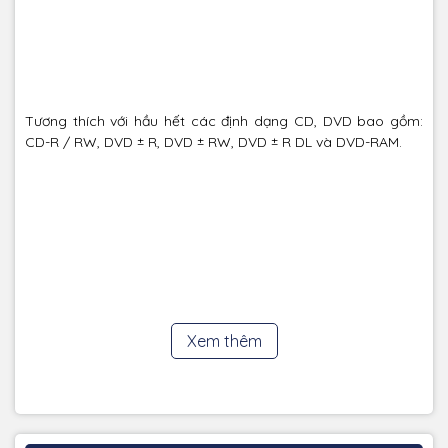
Tương thích với hầu hết các định dạng CD, DVD bao gồm:
CD-R / RW, DVD ± R, DVD ± RW, DVD ± R DL và DVD-RAM.
Xem thêm