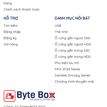
hàng
Chính sách thanh toán
HỖ TRỢ
DANH MỤC NỔI BẬT
Tìm kiếm
USB
Đăng nhập
Thẻ nhớ
Đăng ký
Ổ cứng gắn ngoài SSD
Giỏ hàng
Ổ cứng gắn ngoài HDD
Ổ cứng gắn trong SSD
Ổ cứng gắn trong HDD
Phụ kiện lưu trữ
FIFA 2026 Series
Sandisk Snoopy Series
Chương trình khuyến mãi
CÔNG TY TNHH BYTE BOX