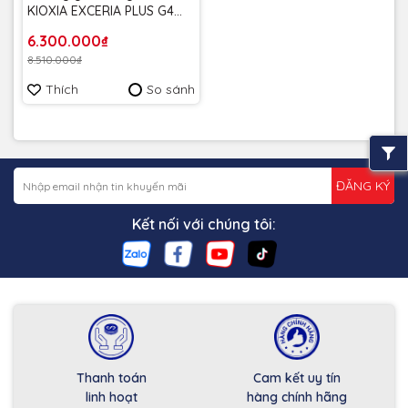
KIOXIA EXCERIA PLUS G4
1TB M2 2280 PCIe Gen5 x4
6.300.000₫
upto 10000MB/s
8.510.000₫
LVD10Z001TG8 - Bảo hành
5 năm
Thích
So sánh
ĐĂNG KÝ
Kết nối với chúng tôi:
Thanh toán
Cam kết uy tín
linh hoạt
hàng chính hãng