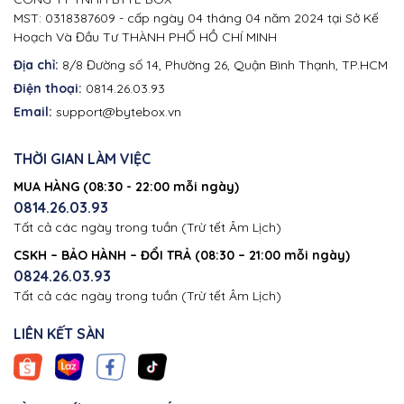
MST: 0318387609 - cấp ngày 04 tháng 04 năm 2024 tại Sở Kế
Hoạch Và Đầu Tư THÀNH PHỐ HỒ CHÍ MINH
Địa chỉ:
8/8 Đường số 14, Phường 26, Quận Bình Thạnh, TP.HCM
Điện thoại:
0814.26.03.93
Email:
support@bytebox.vn
THỜI GIAN LÀM VIỆC
MUA HÀNG (08:30 - 22:00 mỗi ngày)
0814.26.03.93
Tất cả các ngày trong tuần (Trừ tết Âm Lịch)
CSKH – BẢO HÀNH – ĐỔI TRẢ (08:30 – 21:00 mỗi ngày)
0824.26.03.93
Tất cả các ngày trong tuần (Trừ tết Âm Lịch)
LIÊN KẾT SÀN