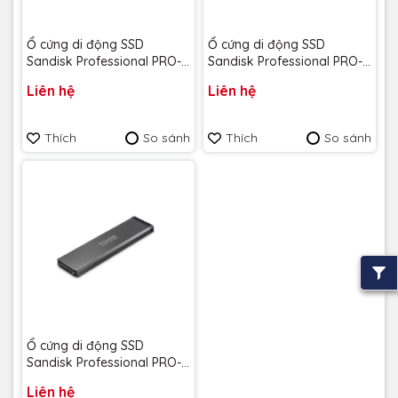
Ổ cứng di động SSD
Ổ cứng di động SSD
Sandisk Professional PRO-
Sandisk Professional PRO-
BLADE SSD Mag 1TB
BLADE SSD Mag 2TB
Liên hệ
Liên hệ
SDPM1NS-001T-GBAND
SDPM1NS-002T-GBANDND
upto 3000Mb/s - Bảo hành
upto 3000Mb/s - Bảo hành
5 năm
5 năm
Thích
So sánh
Thích
So sánh
Ổ cứng di động SSD
Sandisk Professional PRO-
BLADE SSD Mag 4TB
Liên hệ
SDPM1NS-004T-GBAND