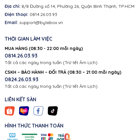
Địa chỉ:
8/8 Đường số 14, Phường 26, Quận Bình Thạnh, TP.HCM
Điện thoại:
0814.26.03.93
Email:
support@bytebox.vn
THỜI GIAN LÀM VIỆC
MUA HÀNG (08:30 - 22:00 mỗi ngày)
0814.26.03.93
Tất cả các ngày trong tuần (Trừ tết Âm Lịch)
CSKH – BẢO HÀNH – ĐỔI TRẢ (08:30 – 21:00 mỗi ngày)
0824.26.03.93
Tất cả các ngày trong tuần (Trừ tết Âm Lịch)
LIÊN KẾT SÀN
HÌNH THỨC THANH TOÁN