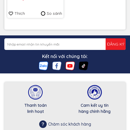
upto 3000Mb/s - Bảo hành
5 năm
Thích
So sánh
ĐĂNG KÝ
Kết nối với chúng tôi:
Thanh toán
Cam kết uy tín
linh hoạt
hàng chính hãng
Chăm sóc khách hàng