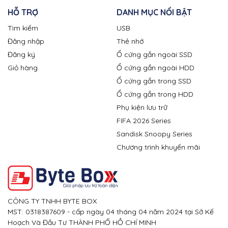
HỖ TRỢ
DANH MỤC NỔI BẬT
Tìm kiếm
USB
Đăng nhập
Thẻ nhớ
Đăng ký
Ổ cứng gắn ngoài SSD
Giỏ hàng
Ổ cứng gắn ngoài HDD
Ổ cứng gắn trong SSD
Ổ cứng gắn trong HDD
Phụ kiện lưu trữ
FIFA 2026 Series
Sandisk Snoopy Series
Chương trình khuyến mãi
CÔNG TY TNHH BYTE BOX
MST: 0318387609 - cấp ngày 04 tháng 04 năm 2024 tại Sở Kế
Hoạch Và Đầu Tư THÀNH PHỐ HỒ CHÍ MINH