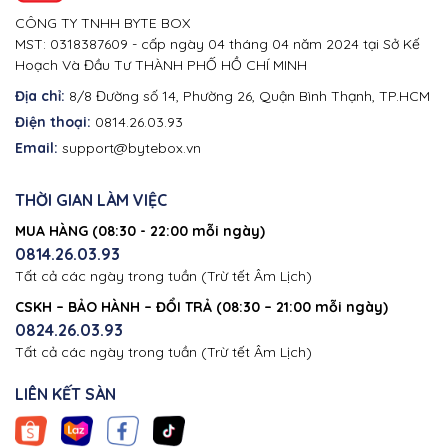
CÔNG TY TNHH BYTE BOX
MST: 0318387609 - cấp ngày 04 tháng 04 năm 2024 tại Sở Kế
Hoạch Và Đầu Tư THÀNH PHỐ HỒ CHÍ MINH
Địa chỉ:
8/8 Đường số 14, Phường 26, Quận Bình Thạnh, TP.HCM
Điện thoại:
0814.26.03.93
Email:
support@bytebox.vn
THỜI GIAN LÀM VIỆC
MUA HÀNG (08:30 - 22:00 mỗi ngày)
0814.26.03.93
Tất cả các ngày trong tuần (Trừ tết Âm Lịch)
CSKH – BẢO HÀNH – ĐỔI TRẢ (08:30 – 21:00 mỗi ngày)
0824.26.03.93
Tất cả các ngày trong tuần (Trừ tết Âm Lịch)
LIÊN KẾT SÀN