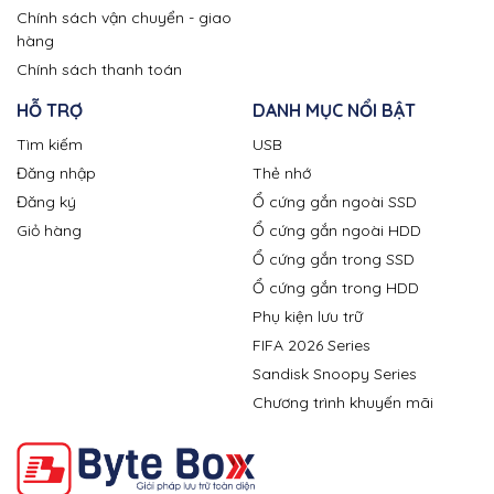
Chính sách vận chuyển - giao
hàng
Chính sách thanh toán
HỖ TRỢ
DANH MỤC NỔI BẬT
Tìm kiếm
USB
Đăng nhập
Thẻ nhớ
Đăng ký
Ổ cứng gắn ngoài SSD
Giỏ hàng
Ổ cứng gắn ngoài HDD
Ổ cứng gắn trong SSD
Ổ cứng gắn trong HDD
Phụ kiện lưu trữ
FIFA 2026 Series
Sandisk Snoopy Series
Chương trình khuyến mãi