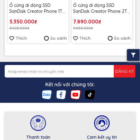
Ổ cứng di động SSD
Ổ cứng di động SSD
SanDisk Creator Phone 1TB
SanDisk Creator Phone 2TB
E62C 1000MB/s
E62C 1000MB/s
5.350.000₫
7.890.000₫
SDSSDE62C-1T00-G25 màu
SDSSDE62C-2T00-G25 màu
8.025.000₫
11.835.000₫
xanh - Bảo hành 5 năm
xanh - Bảo hành 5 năm
Thích
So sánh
Thích
So sánh
ĐĂNG KÝ
Kết nối với chúng tôi:
Thanh toán
Cam kết uy tín