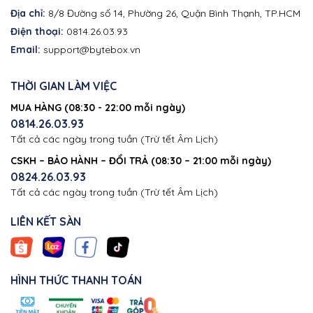
Địa chỉ:
8/8 Đường số 14, Phường 26, Quận Bình Thạnh, TP.HCM
Điện thoại:
0814.26.03.93
Email:
support@bytebox.vn
THỜI GIAN LÀM VIỆC
MUA HÀNG (08:30 - 22:00 mỗi ngày)
0814.26.03.93
Tất cả các ngày trong tuần (Trừ tết Âm Lịch)
CSKH – BẢO HÀNH – ĐỔI TRẢ (08:30 – 21:00 mỗi ngày)
0824.26.03.93
Tất cả các ngày trong tuần (Trừ tết Âm Lịch)
LIÊN KẾT SÀN
HÌNH THỨC THANH TOÁN