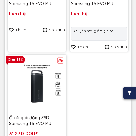
Samsung T5 EVO MU-
Samsung T5 EVO MU-
PH4T0S/WW 4TB 460MB/s
PH2T0S 2TB 460MB/s Bảo
Liên hệ
Liên hệ
- Bảo hành 3 năm
hành 3 năm
Thích
So sánh
Khuyến mãi giảm giá sâu
Thích
So sánh
Giảm 33%
Ổ cứng di động SSD
Samsung T5 EVO MU-
PH8T0S/WW 8TB 460MB/s
31.270.000₫
- Bảo hành 3 năm