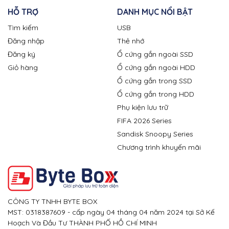
HỖ TRỢ
DANH MỤC NỔI BẬT
Tìm kiếm
USB
Đăng nhập
Thẻ nhớ
Đăng ký
Ổ cứng gắn ngoài SSD
Giỏ hàng
Ổ cứng gắn ngoài HDD
Ổ cứng gắn trong SSD
Ổ cứng gắn trong HDD
Phụ kiện lưu trữ
FIFA 2026 Series
Sandisk Snoopy Series
Chương trình khuyến mãi
CÔNG TY TNHH BYTE BOX
MST: 0318387609 - cấp ngày 04 tháng 04 năm 2024 tại Sở Kế
Hoạch Và Đầu Tư THÀNH PHỐ HỒ CHÍ MINH