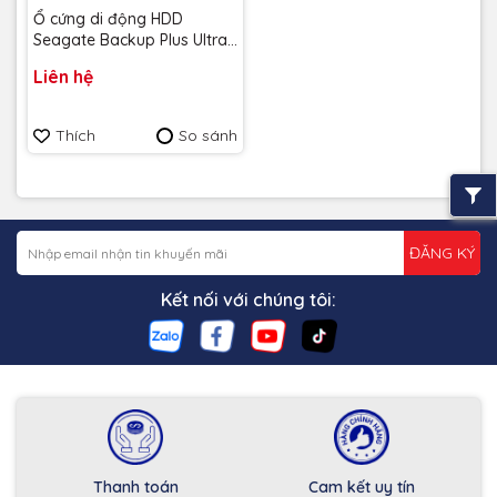
Ổ cứng di động HDD
Seagate Backup Plus Ultra
Touch 2TB 2.5" USB Type C
Liên hệ
upto 120MB/s
STMA2000400 - Bảo hành
2 năm
Thích
So sánh
ĐĂNG KÝ
Kết nối với chúng tôi:
Thanh toán
Cam kết uy tín