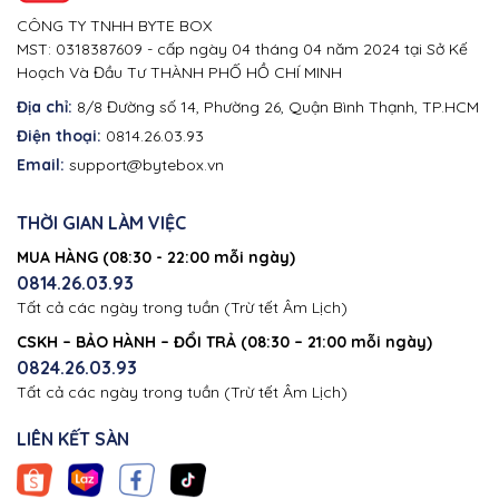
CÔNG TY TNHH BYTE BOX
MST: 0318387609 - cấp ngày 04 tháng 04 năm 2024 tại Sở Kế
Hoạch Và Đầu Tư THÀNH PHỐ HỒ CHÍ MINH
Địa chỉ:
8/8 Đường số 14, Phường 26, Quận Bình Thạnh, TP.HCM
Điện thoại:
0814.26.03.93
Email:
support@bytebox.vn
THỜI GIAN LÀM VIỆC
MUA HÀNG (08:30 - 22:00 mỗi ngày)
0814.26.03.93
Tất cả các ngày trong tuần (Trừ tết Âm Lịch)
CSKH – BẢO HÀNH – ĐỔI TRẢ (08:30 – 21:00 mỗi ngày)
0824.26.03.93
Tất cả các ngày trong tuần (Trừ tết Âm Lịch)
LIÊN KẾT SÀN