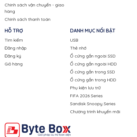
Chính sách vận chuyển - giao
hàng
Chính sách thanh toán
HỖ TRỢ
DANH MỤC NỔI BẬT
Tìm kiếm
USB
Đăng nhập
Thẻ nhớ
Đăng ký
Ổ cứng gắn ngoài SSD
Giỏ hàng
Ổ cứng gắn ngoài HDD
Ổ cứng gắn trong SSD
Ổ cứng gắn trong HDD
Phụ kiện lưu trữ
FIFA 2026 Series
Sandisk Snoopy Series
Chương trình khuyến mãi