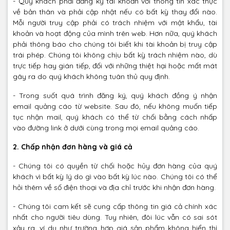
- Quý khách phải đăng ký tài khoản với thông tin xác thực
về bản thân và phải cập nhật nếu có bất kỳ thay đổi nào.
Mỗi người truy cập phải có trách nhiệm với mật khẩu, tài
khoản và hoạt động của mình trên web. Hơn nữa, quý khách
phải thông báo cho chúng tôi biết khi tài khoản bị truy cập
trái phép. Chúng tôi không chịu bất kỳ trách nhiệm nào, dù
trực tiếp hay gián tiếp, đối với những thiệt hại hoặc mất mát
gây ra do quý khách không tuân thủ quy định.
- Trong suốt quá trình đăng ký, quý khách đồng ý nhận
email quảng cáo từ website. Sau đó, nếu không muốn tiếp
tục nhận mail, quý khách có thể từ chối bằng cách nhấp
vào đường link ở dưới cùng trong mọi email quảng cáo.
2. Chấp nhận đơn hàng và giá cả
- Chúng tôi có quyền từ chối hoặc hủy đơn hàng của quý
khách vì bất kỳ lý do gì vào bất kỳ lúc nào. Chúng tôi có thể
hỏi thêm về số điện thoại và địa chỉ trước khi nhận đơn hàng.
- Chúng tôi cam kết sẽ cung cấp thông tin giá cả chính xác
nhất cho người tiêu dùng. Tuy nhiên, đôi lúc vẫn có sai sót
xảy ra, ví dụ như trường hợp giá sản phẩm không hiển thị