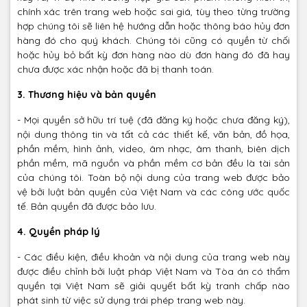
chính xác trên trang web hoặc sai giá, tùy theo từng trường
hợp chúng tôi sẽ liên hệ hướng dẫn hoặc thông báo hủy đơn
hàng đó cho quý khách. Chúng tôi cũng có quyền từ chối
hoặc hủy bỏ bất kỳ đơn hàng nào dù đơn hàng đó đã hay
chưa được xác nhận hoặc đã bị thanh toán.
3. Thương hiệu và bản quyền
- Mọi quyền sở hữu trí tuệ (đã đăng ký hoặc chưa đăng ký),
nội dung thông tin và tất cả các thiết kế, văn bản, đồ họa,
phần mềm, hình ảnh, video, âm nhạc, âm thanh, biên dịch
phần mềm, mã nguồn và phần mềm cơ bản đều là tài sản
của chúng tôi. Toàn bộ nội dung của trang web được bảo
vệ bởi luật bản quyền của Việt Nam và các công ước quốc
tế. Bản quyền đã được bảo lưu.
4. Quyền pháp lý
- Các điều kiện, điều khoản và nội dung của trang web này
được điều chỉnh bởi luật pháp Việt Nam và Tòa án có thẩm
quyền tại Việt Nam sẽ giải quyết bất kỳ tranh chấp nào
phát sinh từ việc sử dụng trái phép trang web này.