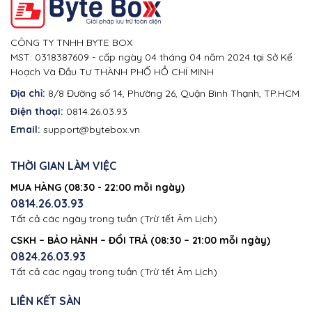
CÔNG TY TNHH BYTE BOX
MST: 0318387609 - cấp ngày 04 tháng 04 năm 2024 tại Sở Kế
Hoạch Và Đầu Tư THÀNH PHỐ HỒ CHÍ MINH
Địa chỉ:
8/8 Đường số 14, Phường 26, Quận Bình Thạnh, TP.HCM
Điện thoại:
0814.26.03.93
Email:
support@bytebox.vn
THỜI GIAN LÀM VIỆC
MUA HÀNG (08:30 - 22:00 mỗi ngày)
0814.26.03.93
Tất cả các ngày trong tuần (Trừ tết Âm Lịch)
CSKH – BẢO HÀNH – ĐỔI TRẢ (08:30 – 21:00 mỗi ngày)
0824.26.03.93
Tất cả các ngày trong tuần (Trừ tết Âm Lịch)
LIÊN KẾT SÀN