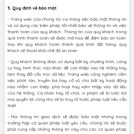
5. Quy định về bảo mật
- Trang web của chúng tôi coi trọng việc bảo mật thông tin
và sử dụng các biện pháp tốt nhất bảo vệ thông tin và việc
thanh toán của quý khách. Thông tin của quý khách trong
quá trình thanh toán sẽ được mã hóa để đảm bảo an toàn.
Sau khi quý khách hoàn thành quá trình đặt hàng, quý
khách sẽ thoát khỏi chế độ an toàn.
- Quý khách không được sử dụng bất kỳ chương trình, công
cụ hay hình thức nào khác để can thiệp vào hệ thống hay
làm thay đổi cấu trúc dữ liệu. Trang web cũng nghiêm cấm
việc phát tán, truyền bá hay cổ vũ cho bất kỳ hoạt động
nào nhằm can thiệp, phá hoại hay xâm nhập vào dữ liệu
của hệ thống. Cá nhân hay tổ chức vi phạm sẽ bị tước bỏ
mọi quyền lợi cũng như sẽ bị truy tố trước pháp luật nếu cần
thiết.
- Mọi thông tin giao dịch sẽ được bảo mật nhưng trong
trường hợp cơ quan pháp luật yêu cầu, chúng tôi sẽ buộc
phải cung cấp những thông tin này cho các cơ quan pháp